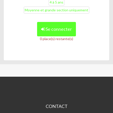
4 à 5 ans
Moyenne et grande section uniquement
Se connecter
0 place(s) restante(s)
MAINS
D'OEUVRES
CONTACT