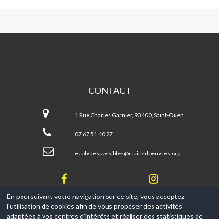
MAINS
D'OEUVRES
CONTACT
Mains
d'Oeuvres
1 Rue Charles Garnier, 93400, Saint-Ouen
07 67 51 40 27
ecoledespossibles@mainsdoeuvres.org
En poursuivant votre navigation sur ce site, vous acceptez
l'utilisation de cookies afin de vous proposer des activités
© 2017-2026, Ce site est propulsé par
Aniapps.fr
adaptées à vos centres d'intérêts et réaliser des statistiques de