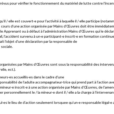
évus pour vérifier le fonctionnement du matériel de lutte contre l'incen
u’il / elle est couvert·e pour l’activité à laquelle il / elle participe (no
u cours d’une action organisée par Mains d’Œuvres doit être immédiateme
le Apprenant ou à défaut à l’administration Mains d’Œuvres qui le déclar
, l'accident survenu à un·e participant·e inscrit·e en formation continue
fait l'objet d'une déclaration par la responsable de
 sociale.
s organisées par Mains d’Œuvres sont sous la responsabilité des interve
lle, ect.).
neurs·es accueillis·es dans le cadre d’une
sponsabilité de l’adulte accompagnateur·trice qui prend part à l’action ave
ineur·e inscrit·e à une action organisée par Mains d’Œuvres, de l’amener e
ier personnellement le / la mineur·e dont il / elle a la charge à l’interven
ul·es le lieu de d’action seulement lorsquee qu’un·e responsable légal·e 