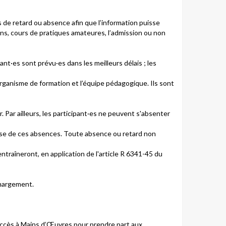
s de retard ou absence afin que l’information puisse
ons, cours de pratiques amateures, l’admission ou non
ant·es sont prévu·es dans les meilleurs délais ; les
'organisme de formation et l’équipe pédagogique. Ils sont
. Par ailleurs, les participant·es ne peuvent s'absenter
prise de ces absences. Toute absence ou retard non
ntraîneront, en application de l'article R 6341-45 du
’émargement.
 accès à Mains d’Œuvres pour prendre part aux