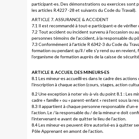
participant·es. Des démonstrations ou exercices sont pr
les articles R.4227 -28 et suivants du Code du Travail).
ARTICLE 7. ASSURANCE & ACCIDENT
7.1 Il est recommandé à tout·e participant·e de vérifier q
7.2 Tout accident ou incident survenu à l'occasion ou a
personnes témoins de l'accident, à la responsable du pô
7.3 Conformément à l'article R 6342-3 du Code du Travail
formation ou pendant qu'il / elle s'y rend ou en revient, 
l’organisme de formation auprès de la caisse de sécurité
ARTICLE 8. ACCUEIL DES MINEURS·ES
8.1 Les mineur·es accueilli·es dans le cadre des action
l’inscription à chaque action (cours, stages, action culture
8.2 Une exception à noter vis-à-vis du point 8.1 : Les mi
cadre « famille » ou « parent-enfant » restent sous la re
8.3 Il appartient à chaque personne responsable d’un·e m
l’action. Le / la responsable du / de la mineur·e doit conf
l’intervenant·e avant de quitter le lieu de l’action.
8.4 Les mineur·es peuvent être autorisé·es à quitter se
Pôle Apprenant en amont de l’action.