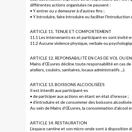
différentes actions organisées ne peuvent :
• Y entrer ou y demeurer à d'autres fins ;
• Y introduire, faire introduire ou faciliter l'introduct
ARTICLE 11. TENUE ET COMPORTEMENT
11.1 Les intervenants·es et participant·es sont invité·es
11.2 Aucune violence physique, verbale ou psychologique
ARTICLE 12. REPONSABILITÉ EN CAS DE VOL OU 
Mains d’Œuvres décline toute responsabilité en cas de p
ateliers, couloirs, sanitaires, locaux administratifs ...).
ARTICLE 13. BOISSONS ALCOOLISÉES
Il est interdit aux participant·es
• de participer aux actions en étant en état d’ivresse ;
• d’introduire et de consommer des boissons alcoolisée
Au sein de Mains d’Œuvres, la consommation d’alcool est 
ARTICLE 14. RESTAURATION
L’espace cantine et son micro-onde sont à disposition de