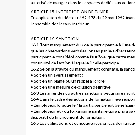
autorisé de manger dans les espaces dédiés aux actions
ARTICLE 15. INTERDICTION DE FUMER
En application du décret n° 92-478 du 29 mai 1992 fixant 
l’ensemble des locaux intérieur.
ARTICLE 16. SANCTION
16.1 Tout manquement du / de la participant·e à l'une d
que les observations verbales, prises par le·a directeur·
participant·e considéré comme fautif·ve, que cette mesu
continuité de l’action à laquelle il / elle participe.
16.2 Selon la gravité du manquement constaté, la sancti
• Soit en un avertissement ;
• Soit en un blâme ou un rappel à l'ordre ;
• Soit en une mesure d'exclusion définitive
16.3 Les amendes ou autres sanctions pécuniaires sont 
16.4 Dans le cadre des actions de formation, le·a respon
• L'employeur, lorsque le / la participant.e est bénéficia
• L'employeur et / ou l'organisme paritaire qui a pris à s
dispositif de financement de formation.
16.5 Les obligations et conséquences en cas de manquem