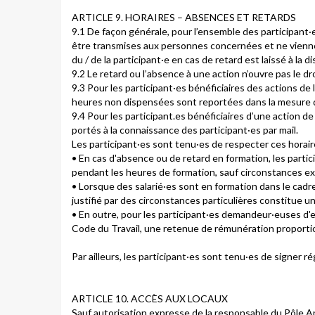
ARTICLE 9. HORAIRES – ABSENCES ET RETARDS
9.1 De façon générale, pour l’ensemble des participant·e
être transmises aux personnes concernées et ne viennen
du / de la participant·e en cas de retard est laissé à la d
9.2 Le retard ou l’absence à une action n’ouvre pas le
9.3 Pour les participant·es bénéficiaires des actions de 
heures non dispensées sont reportées dans la mesure d
9.4 Pour les participant.es bénéficiaires d’une action d
portés à la connaissance des participant·es par mail.
Les participant·es sont tenu·es de respecter ces horair
• En cas d'absence ou de retard en formation, les partici
pendant les heures de formation, sauf circonstances ex
• Lorsque des salarié·es sont en formation dans le cadr
justifié par des circonstances particulières constitue un
• En outre, pour les participant·es demandeur·euses d'em
Code du Travail, une retenue de rémunération proportio
Par ailleurs, les participant·es sont tenu·es de signer 
ARTICLE 10. ACCÈS AUX LOCAUX
Sauf autorisation expresse de la responsable du Pôle A