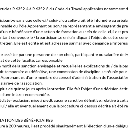
 articles R 6352-4 à R 6352-8 du Code du Travail applicables notamment 
ipant·e sans que celle-ci / celui-ci ou celle-ci ait été informé·e au préala
esponsable du Pôle Apprenant ou son / sa représentant.e envisagent de pr
n·e bénéficaire d’une action de formation au sein de celle-ci, il est procé
ant convoque le / la participant.e en lui indiquant l'objet de cette conv
'entretien. Elle est écrite et est adressée par mail avec demande à l’intér
faire assister par une personne de son choix, participant·e ou salarié·e de
tat de cette faculté. La responsable
otif de la sanction envisagée et recueille les explications du / de la par
 soit temporaire ou définitive, une commission de discipline se réunie po
Apprenant et d’un·e membre du conseil d’administration de l’association.
lairé·e de l’association.
lus de quinze jours après l'entretien. Elle fait l'objet d'une décision écrit
ou d'une lettre recommandée.
iate (exclusion, mise à pied), aucune sanction définitive, relative à cet
 lui / elle et éventuellement que la procédure ci-dessus décrite ait été 
TATION DES BÉNÉFICIAIRES
re à 200 heures, il est procédé simultanément à l'élection d'un·e délégué