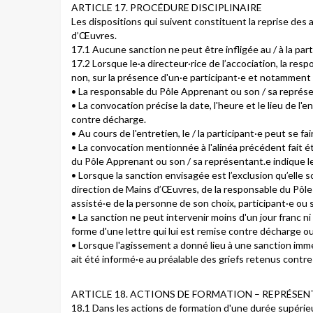
ARTICLE 17. PROCÉDURE DISCIPLINAIRE
Les dispositions qui suivent constituent la reprise des
d’Œuvres.
17.1 Aucune sanction ne peut être infligée au / à la partic
17.2 Lorsque le·a directeur·rice de l’accociation, la r
non, sur la présence d'un·e participant·e et notamment d’u
• La responsable du Pôle Apprenant ou son / sa représent
• La convocation précise la date, l'heure et le lieu de l
contre décharge.
• Au cours de l'entretien, le / la participant·e peut se 
• La convocation mentionnée à l'alinéa précédent fait é
du Pôle Apprenant ou son / sa représentant.e indique le m
• Lorsque la sanction envisagée est l’exclusion qu’elle
direction de Mains d’Œuvres, de la responsable du Pôle 
assisté·e de la personne de son choix, participant·e ou sa
• La sanction ne peut intervenir moins d'un jour franc ni p
forme d'une lettre qui lui est remise contre décharge 
• Lorsque l'agissement a donné lieu à une sanction imméd
ait été informé·e au préalable des griefs retenus contre
ARTICLE 18. ACTIONS DE FORMATION – REPRÉSEN
18.1 Dans les actions de formation d'une durée supérieu