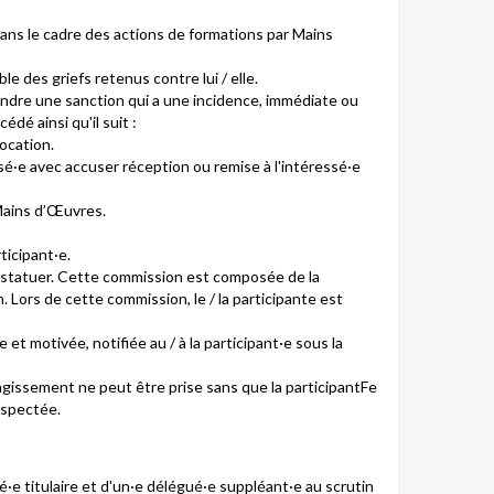
dans le cadre des actions de formations par Mains
ble des griefs retenus contre lui / elle.
endre une sanction qui a une incidence, immédiate ou
dé ainsi qu'il suit :
ocation.
essé·e avec accuser réception ou remise à l'intéressé·e
 Mains d’Œuvres.
ticipant·e.
ur statuer. Cette commission est composée de la
 Lors de cette commission, le / la participante est
e et motivée, notifiée au / à la participant·e sous la
 agissement ne peut être prise sans que la participantFe
respectée.
·e titulaire et d'un·e délégué·e suppléant·e au scrutin