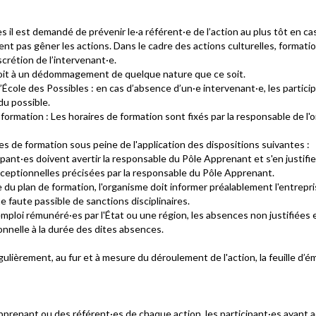
s il est demandé de prévenir le·a référent·e de l’action au plus tôt en ca
t pas gêner les actions. Dans le cadre des actions culturelles, formati
iscrétion de l’intervenant·e.
 droit à un dédommagement de quelque nature que ce soit.
l’École des Possibles : en cas d’absence d’un·e intervenant·e, les particip
u possible.
e formation : Les horaires de formation sont fixés par la responsable de l
es de formation sous peine de l'application des dispositions suivantes :
pant·es doivent avertir la responsable du Pôle Apprenant et s'en justifier
ceptionnelles précisées par la responsable du Pôle Apprenant.
e du plan de formation, l'organisme doit informer préalablement l'entre
e faute passible de sanctions disciplinaires.
ploi rémunéré·es par l'État ou une région, les absences non justifiées e
nnelle à la durée des dites absences.
régulièrement, au fur et à mesure du déroulement de l'action, la feuille d
pprenant ou des référent·es de chaque action, les participant·es ayant