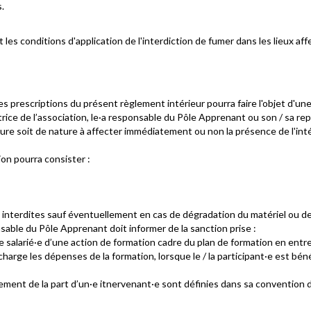
.
les conditions d'application de l'interdiction de fumer dans les lieux affe
es prescriptions du présent règlement intérieur pourra faire l'objet d'u
trice de l’association, le·a responsable du Pôle Apprenant ou son / sa rep
re soit de nature à affecter immédiatement ou non la présence de l'intér
on pourra consister :
interdites sauf éventuellement en cas de dégradation du matériel ou de
sable du Pôle Apprenant doit informer de la sanction prise :
ire salarié·e d’une action de formation cadre du plan de formation en entre
a charge les dépenses de la formation, lorsque le / la participant·e est bé
ent de la part d’un·e itnervenant·e sont définies dans sa convention d’