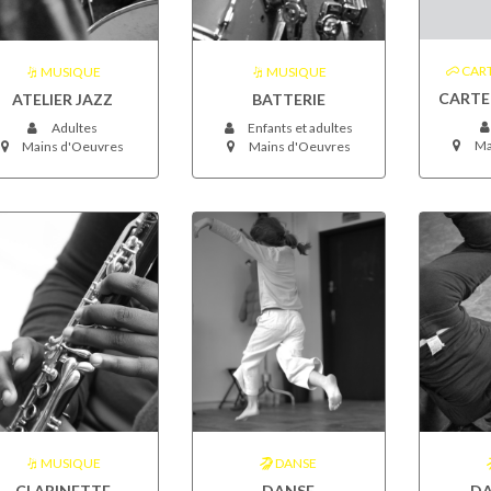
CART
MUSIQUE
MUSIQUE
CARTE
ATELIER JAZZ
BATTERIE
Adultes
Enfants et adultes
Ma
Mains d'Oeuvres
Mains d'Oeuvres
MUSIQUE
DANSE
CLARINETTE
DANSE
DA