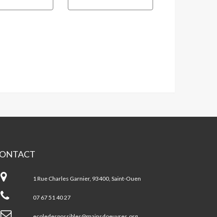
ONTACT
ins
Oeuvres
1 Rue Charles Garnier, 93400, Saint-Ouen
07 67 51 40 27
ecoledespossibles@mainsdoeuvres.org