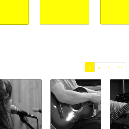
1
2
>
>>