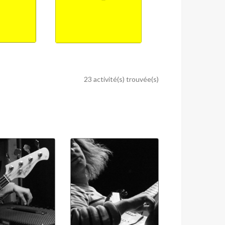
23 activité(s) trouvée(s)