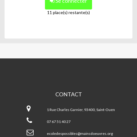
Se connecter
11 place(s) restante(s)
MAINS
D'OEUVRES
CONTACT
Mains
d'Oeuvres
1 Rue Charles Garnier, 93400, Saint-Ouen
07 67 51 40 27
ecoledespossibles@mainsdoeuvres.org