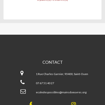
MAINS
D'OEUVRES
CONTACT
Mains
d'Oeuvres
1 Rue Charles Garnier, 93400, Saint-Ouen
07 67 51 40 27
ecoledespossibles@mainsdoeuvres.org