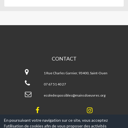
MAINS
D'OEUVRES
CONTACT
Mains
d'Oeuvres
1 Rue Charles Garnier, 93400, Saint-Ouen
07 67 51 40 27
ecoledespossibles@mainsdoeuvres.org
En poursuivant votre navigation sur ce site, vous acceptez
l'utilisation de cookies afin de vous proposer des activités