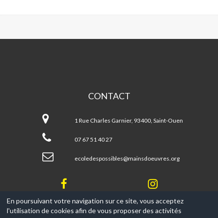
MAINS
D'OEUVRES
CONTACT
Mains
d'Oeuvres
1 Rue Charles Garnier, 93400, Saint-Ouen
07 67 51 40 27
ecoledespossibles@mainsdoeuvres.org
En poursuivant votre navigation sur ce site, vous acceptez
l'utilisation de cookies afin de vous proposer des activités
© 2017-2026, Ce site est propulsé par
Aniapps.fr